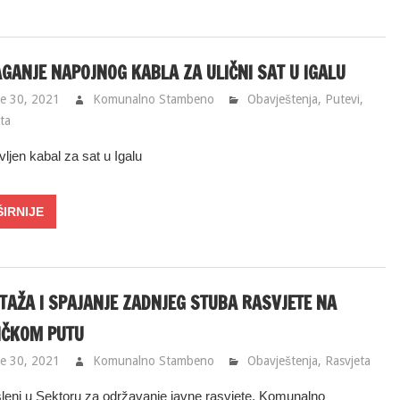
GANJE NAPOJNOG KABLA ZA ULIČNI SAT U IGALU
e 30, 2021
Komunalno Stambeno
Obavještenja
,
Putevi
,
ta
ljen kabal za sat u Igalu
AŽA I SPAJANJE ZADNJEG STUBA RASVJETE NA
IČKOM PUTU
e 30, 2021
Komunalno Stambeno
Obavještenja
,
Rasvjeta
leni u Sektoru za održavanje javne rasvjete, Komunalno