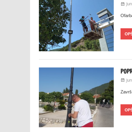
Jun
Ofarba
POPR
Jun
Završ