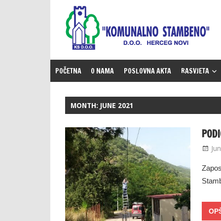
Skip
to
content
POČETNA
O NAMA
POSLOVNA AKTA
RASVJETA
MONTH:
JUNE 2021
PODI
Jun
Zapos
Stamb