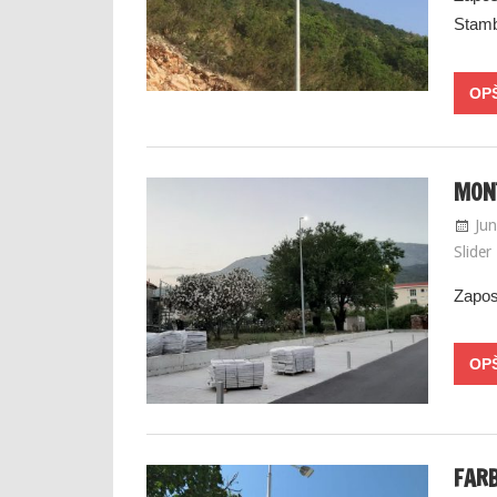
Stamb
MONT
Jun
Slider
Zapos
FARB