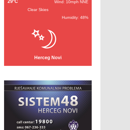
29°C
Wind: 10mph NNE
Clear Skies
Humidity: 48%
Herceg Novi