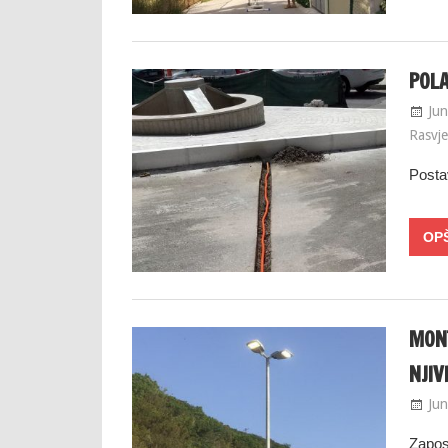
POLA
Jun
Rasvje
Postav
MONT
NJIV
Jun
Zapos