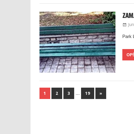
ZAMJ
Jun
Park 
…
1
2
3
19
»