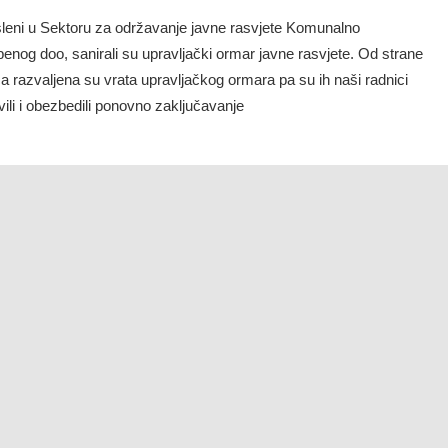
leni u Sektoru za održavanje javne rasvjete Komunalno
enog doo, sanirali su upravljački ormar javne rasvjete. Od strane
a razvaljena su vrata upravljačkog ormara pa su ih naši radnici
ili i obezbedili ponovno zaključavanje
AVAK RASVJETE U MOJDEŽU I RATIŠEVINI
il 30, 2020
Komunalno Stambeno
Obavještenja
,
Rasvjeta
leni u Sektoru za održavanje javne rasvjete Komunalno
enog doo, popravili su javnu rasvjetu u Mojdežu i Ratiševini