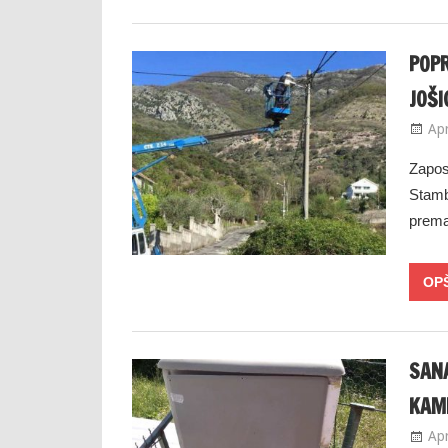
POP
JOŠ
Apr
Zapos
Stamb
prema
SANA
KAM
Apr