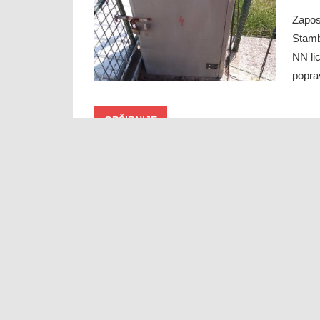
Zapos
Stamb
NN lic
poprav
POPR
Apr
Zapos
Stamb