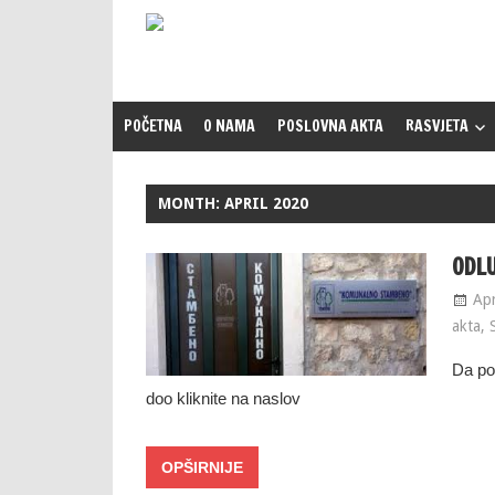
Skip
to
content
POČETNA
O NAMA
POSLOVNA AKTA
RASVJETA
MONTH:
APRIL 2020
ODL
Apr
akta
,
Da po
doo kliknite na naslov