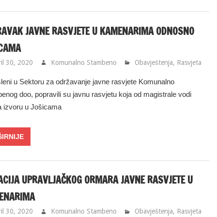
RAVAK JAVNE RASVJETE U KAMENARIMA ODNOSNO
ICAMA
il 30, 2020
Komunalno Stambeno
Obavještenja
,
Rasvjeta
leni u Sektoru za održavanje javne rasvjete Komunalno
enog doo, popravili su javnu rasvjetu koja od magistrale vodi
 izvoru u Jošicama
CIJA UPRAVLJAČKOG ORMARA JAVNE RASVJETE U
ENARIMA
il 30, 2020
Komunalno Stambeno
Obavještenja
,
Rasvjeta