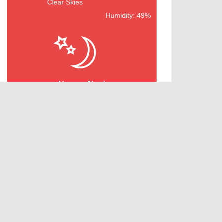
Clear Skies
Humidity: 49%
Herceg Novi