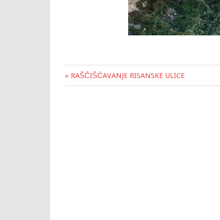
« RAŠČIŠĆAVANJE RISANSKE ULICE
Post
navigation