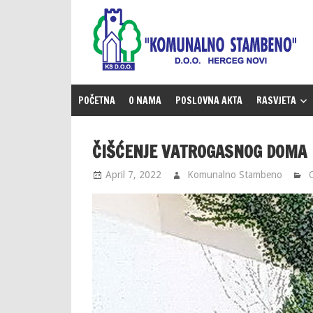
Skip
to
content
POČETNA
O NAMA
POSLOVNA AKTA
RASVJETA
ČIŠĆENJE VATROGASNOG DOMA
April 7, 2022
Komunalno Stambeno