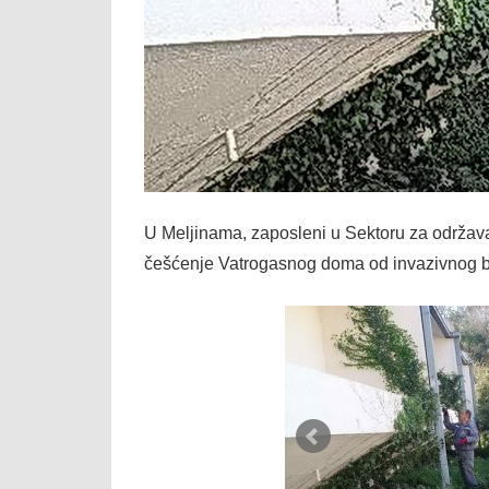
U Meljinama, zaposleni u Sektoru za održav
češćenje Vatrogasnog doma od invazivnog br