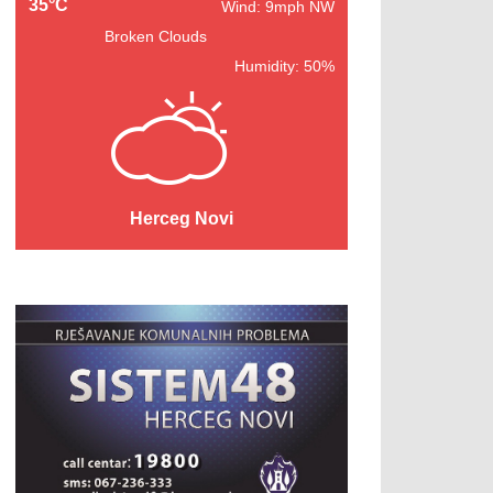
35°C
Wind: 9mph NW
Broken Clouds
Humidity: 50%
Herceg Novi