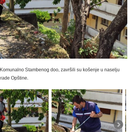
, Komunalno Stambenog doo, završili su košenje u naselju
grade Opštine.