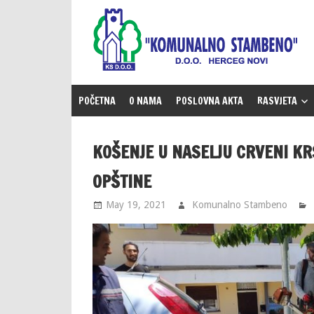
Skip
to
content
POČETNA
O NAMA
POSLOVNA AKTA
RASVJETA
KOŠENJE U NASELJU CRVENI KR
OPŠTINE
May 19, 2021
Komunalno Stambeno