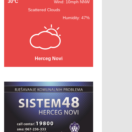
30°C
Wind: 10mph NNW
Scattered Clouds
Humidity: 47%
Herceg Novi