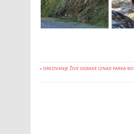
« OREZIVANJE ŽIVE OGRADE IZNAD PARKA BOK
Post
navigation