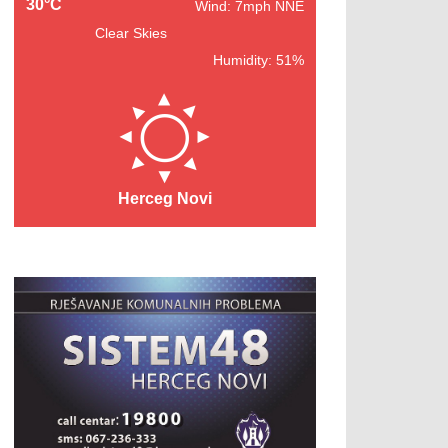
30°C
Wind: 7mph NNE
Clear Skies
Humidity: 51%
Herceg Novi