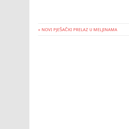
« NOVI PJEŠAČKI PRELAZ U MELJINAMA
Post
navigation