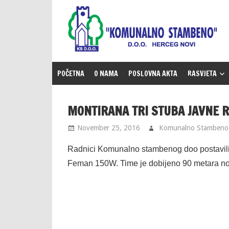
Skip
to
content
POČETNA
O NAMA
POSLOVNA AKTA
RASVJETA
MONTIRANA TRI STUBA JAVNE 
November 25, 2016
Komunalno Stambeno
Radnici Komunalno stambenog doo postavili 
Feman 150W. Time je dobijeno 90 metara no