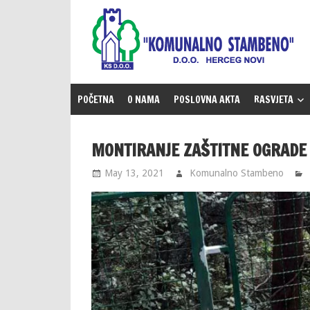
Skip
to
content
POČETNA
O NAMA
POSLOVNA AKTA
RASVJETA
MONTIRANJE ZAŠTITNE OGRADE
May 13, 2021
Komunalno Stambeno