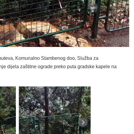
h puteva, Komunalno Stambenog doo, Služba za
nje dijela zaštitne ograde preko puta gradske kapele na