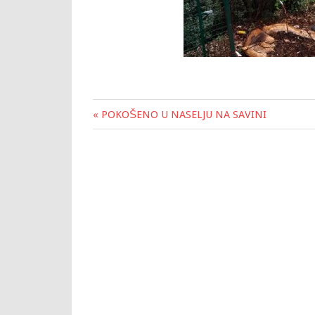
« POKOŠENO U NASELJU NA SAVINI
Post
navigation