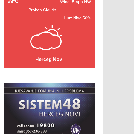
29°C
Wind: 5mph NW
Broken Clouds
Humidity: 50%
Herceg Novi