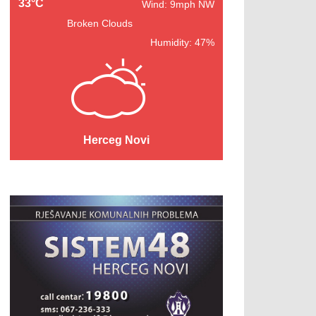
33°C
Wind: 9mph NW
Broken Clouds
Humidity: 47%
Herceg Novi