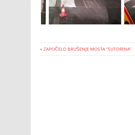
« ZAPOČELO BRUŠENJE MOSTA “SUTORINA”
Post
navigation