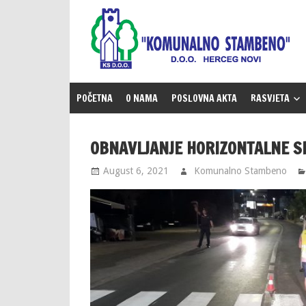
Skip
to
content
POČETNA
O NAMA
POSLOVNA AKTA
RASVJETA
OBNAVLJANJE HORIZONTALNE SI
August 6, 2021
Komunalno Stambeno