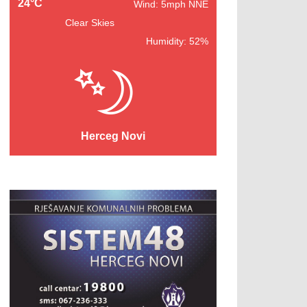
24°C
Wind: 5mph NNE
Clear Skies
Humidity: 52%
Herceg Novi