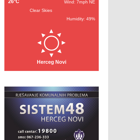
26°C
Wind: 7mph NE
Clear Skies
Humidity: 49%
Herceg Novi