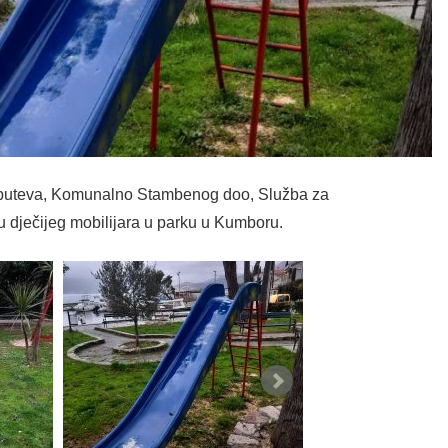
h puteva, Komunalno Stambenog doo, Služba za
u dječijeg mobilijara u parku u Kumboru.