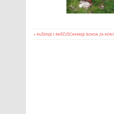
« RUŠENJE I RAŠČIŠĆAVANJE BOKSA ZA KONT
Post
navigation