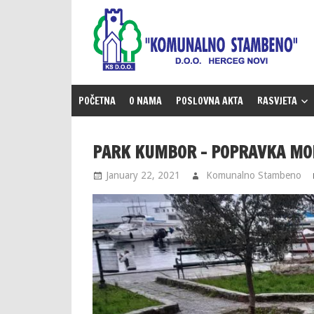
Skip
to
content
POČETNA
O NAMA
POSLOVNA AKTA
RASVJETA
PARK KUMBOR – POPRAVKA MOB
January 22, 2021
Komunalno Stambeno