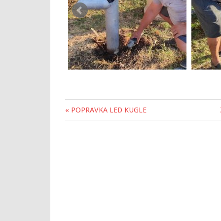
« POPRAVKA LED KUGLE
Post
navigation