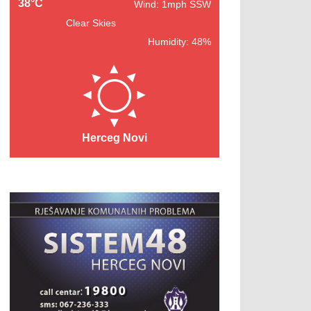
38°C
Wind: 1mph SSW
Clear Skies
Humidity: 48%
Herceg Novi