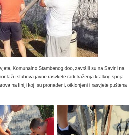
svjete, Komunalno Stambenog doo, završili su na Savini na
emontažu stubova javne rasvkete radi traženja kratkog spoja
a na liniji koji su pronađeni, otklonjeni i rasvjete puštena