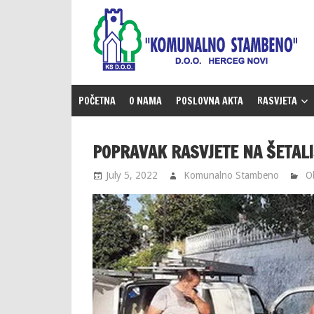
Skip
to
content
POČETNA
O NAMA
POSLOVNA AKTA
RASVJETA
POPRAVAK RASVJETE NA ŠETALI
July 5, 2022
Komunalno Stambeno
O