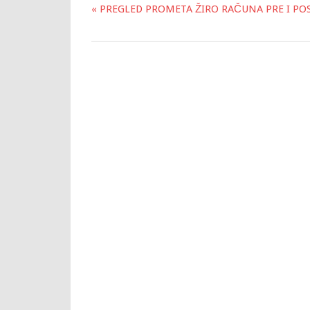
« PREGLED PROMETA ŽIRO RAČUNA PRE I POSL
Post
navigation