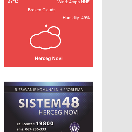
27°C
Wind: 4mph NNE
Broken Clouds
Humidity: 49%
Herceg Novi