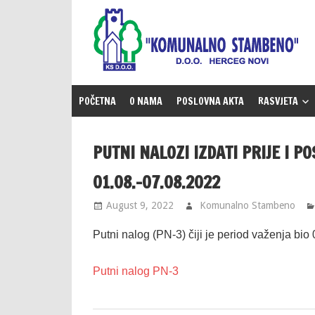
Skip
to
content
POČETNA
O NAMA
POSLOVNA AKTA
RASVJETA
PUTNI NALOZI IZDATI PRIJE I P
01.08.-07.08.2022
August 9, 2022
Komunalno Stambeno
Putni nalog (PN-3) čiji je period važenja bio
Putni nalog PN-3