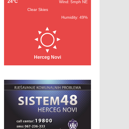
24°C
Wind: 5mph NE
Clear Skies
Humidity: 49%
Herceg Novi