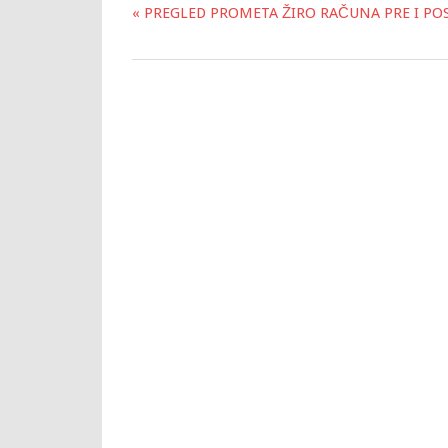
« PREGLED PROMETA ŽIRO RAČUNA PRE I POSL
Post
navigation