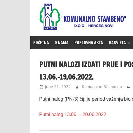
Skip
to
content
POČETNA
O NAMA
POSLOVNA AKTA
RASVJETA
PUTNI NALOZI IZDATI PRIJE I P
13.06.-19.06.2022.
June 21, 2022
Komunalno Stambeno
Putni nalog (PN-3) čiji je period važenja bio
Putni nalog 13.06. – 20.06.2022