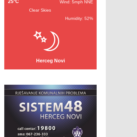
25°C
Wind: 5mph NNE
Clear Skies
Humidity: 52%
Herceg Novi