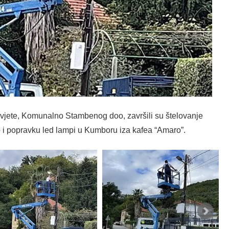
svjete, Komunalno Stambenog doo, završili su štelovanje
 i popravku led lampi u Kumboru iza kafea “Amaro”.