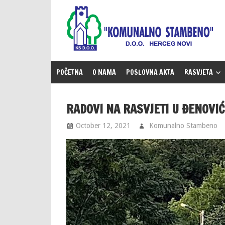
Skip
to
content
POČETNA
O NAMA
POSLOVNA AKTA
RASVJETA
RADOVI NA RASVJETI U ĐENOVI
October 12, 2021
Komunalno Stambeno