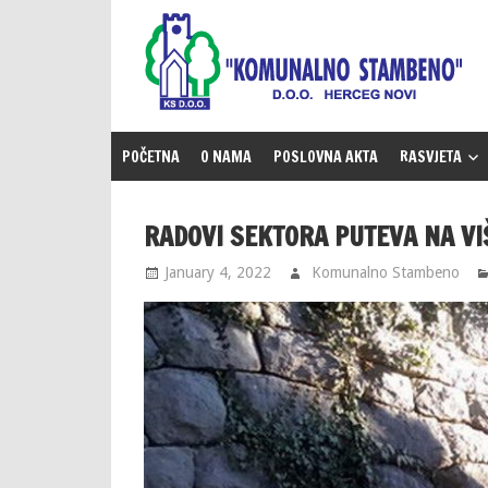
Skip
to
content
POČETNA
O NAMA
POSLOVNA AKTA
RASVJETA
RADOVI SEKTORA PUTEVA NA VI
January 4, 2022
Komunalno Stambeno