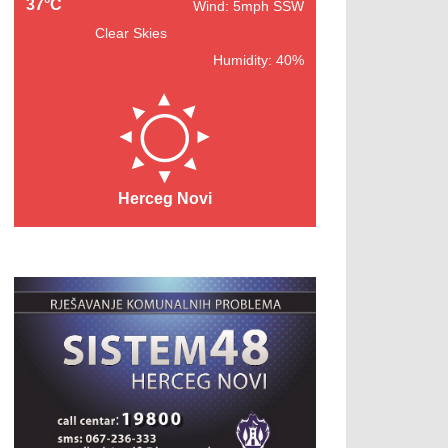
37°C
Wind: 5mph SSW
Clear Skies
Humidity: 40%
Herceg Novi