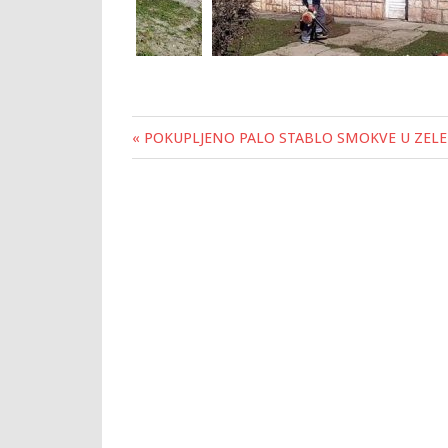
« POKUPLJENO PALO STABLO SMOKVE U ZELE
Post
navigation