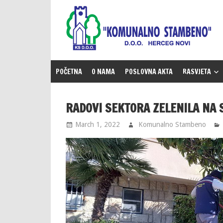
Skip
to
content
POČETNA
O NAMA
POSLOVNA AKTA
RASVJETA
RADOVI SEKTORA ZELENILA NA 
March 1, 2022
Komunalno Stambeno