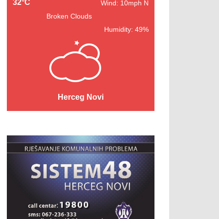
32°C
Wind: 10mph N
Broken Clouds
Humidity: 49%
Herceg Novi