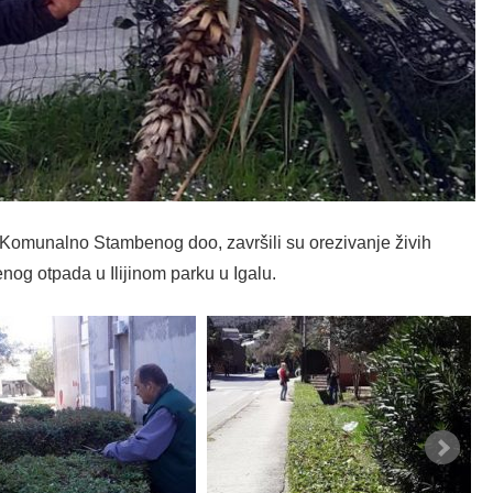
 Komunalno Stambenog doo, završili su orezivanje živih
nog otpada u Ilijinom parku u Igalu.