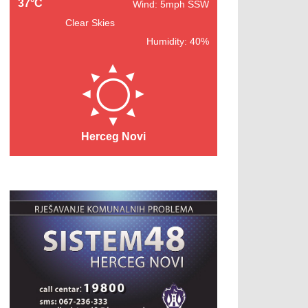
37°C
Wind: 5mph SSW
Clear Skies
Humidity: 40%
Herceg Novi