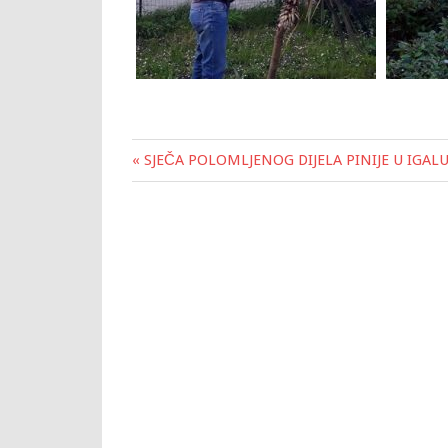
« SJEČA POLOMLJENOG DIJELA PINIJE U IGAL
Post
navigation