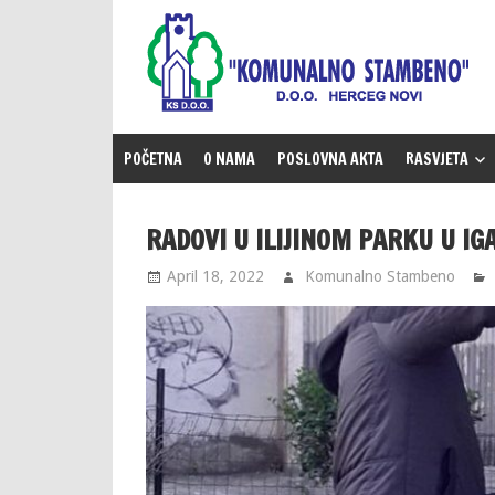
Skip
to
content
POČETNA
O NAMA
POSLOVNA AKTA
RASVJETA
RADOVI U ILIJINOM PARKU U IG
April 18, 2022
Komunalno Stambeno