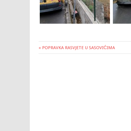
« POPRAVKA RASVJETE U SASOVIĆIMA
Post
navigation