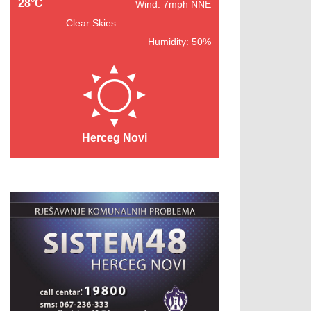
28°C
Wind: 7mph NNE
Clear Skies
Humidity: 50%
Herceg Novi