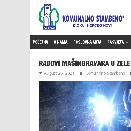
Skip
to
content
POČETNA
O NAMA
POSLOVNA AKTA
RASVJETA
RADOVI MAŠINBRAVARA U ZELE
August 26, 2021
Komunalno Stambeno