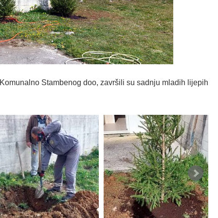
 Komunalno Stambenog doo, završili su sadnju mladih lijepih