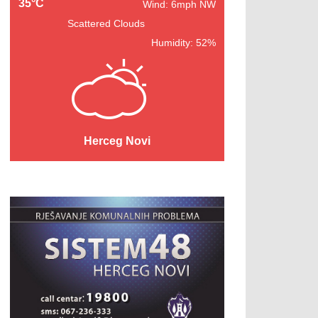
35°C
Wind: 6mph NW
Scattered Clouds
Humidity: 52%
Herceg Novi