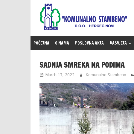
Skip
to
content
POČETNA
O NAMA
POSLOVNA AKTA
RASVJETA
SADNJA SMREKA NA PODIMA
March 17, 2022
Komunalno Stambeno