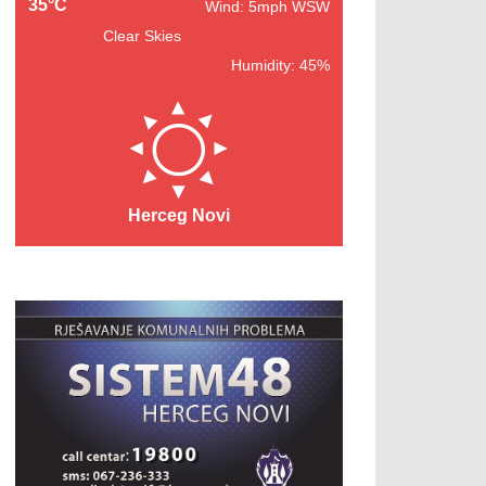
35°C
Wind: 5mph WSW
Clear Skies
Humidity: 45%
Herceg Novi