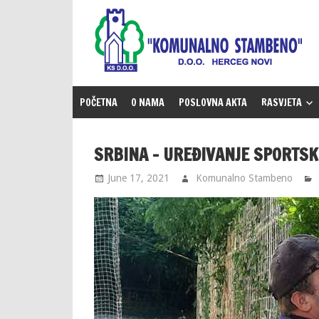
Skip
to
content
POČETNA
O NAMA
POSLOVNA AKTA
RASVJETA
SRBINA – UREĐIVANJE SPORTS
June 17, 2021
Komunalno Stambeno