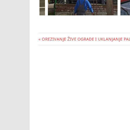
« OREZIVANJE ŽIVE OGRADE I UKLANJANJE PA
Post
navigation