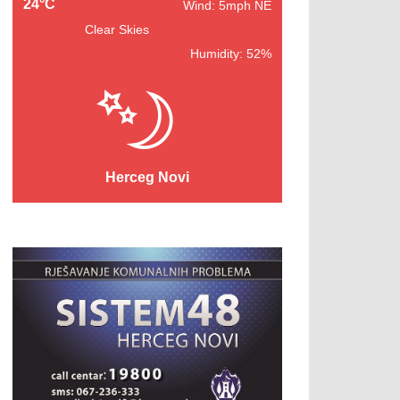
24°C
Wind: 5mph NE
Clear Skies
Humidity: 52%
Herceg Novi