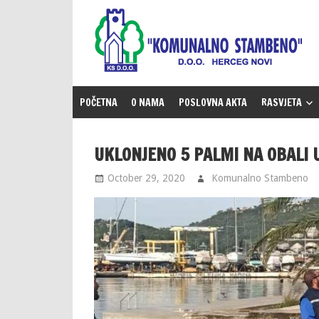
Skip
to
content
POČETNA
O NAMA
POSLOVNA AKTA
RASVJETA
UKLONJENO 5 PALMI NA OBALI U
October 29, 2020
Komunalno Stambeno