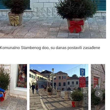
a, Komunalno Stambenog doo, su danas postavili zasađene