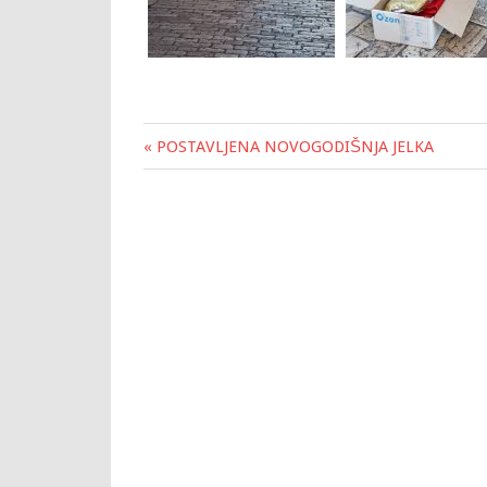
« POSTAVLJENA NOVOGODIŠNJA JELKA
Post
navigation