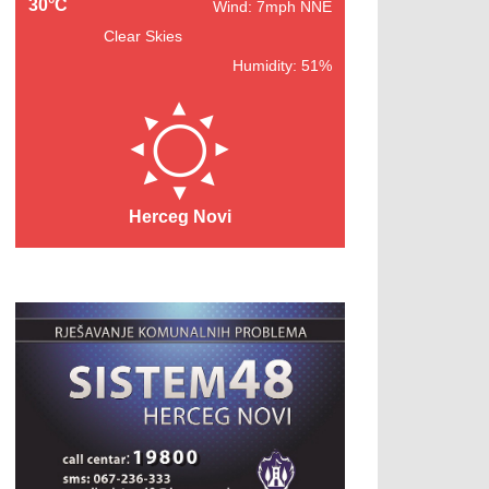
30°C
Wind: 7mph NNE
Clear Skies
Humidity: 51%
Herceg Novi