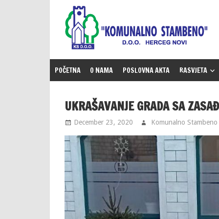
Skip
to
content
POČETNA
O NAMA
POSLOVNA AKTA
RASVJETA
UKRAŠAVANJE GRADA SA ZASA
December 23, 2020
Komunalno Stambeno