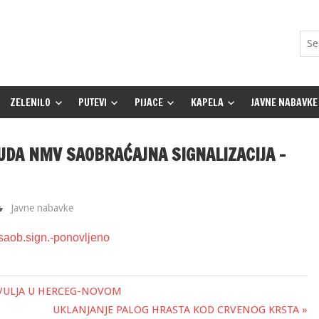
ZELENILO
PUTEVI
PIJACE
KAPELA
JAVNE NABAVKE
UDA NMV SAOBRAĆAJNA SIGNALIZACIJA –
Javne nabavke
saob.sign.-ponovljeno
AVULJA U HERCEG-NOVOM
UKLANJANJE PALOG HRASTA KOD CRVENOG KRSTA »