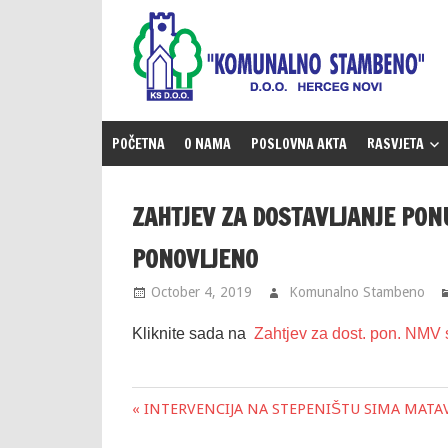
Skip
to
content
POČETNA
O NAMA
POSLOVNA AKTA
RASVJETA
ZAHTJEV ZA DOSTAVLJANJE PON
PONOVLJENO
October 4, 2019
Komunalno Stambeno
Kliknite sada na
Zahtjev za dost. pon. NMV 
« INTERVENCIJA NA STEPENIŠTU SIMA MAT
Post