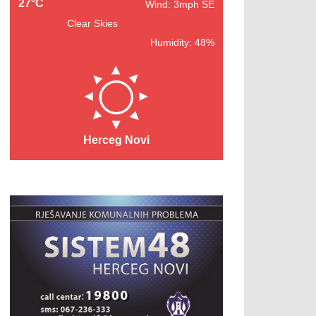
27°C
Wind: 3mph SE
Clear Skies
Humidity: 48%
Herceg Novi