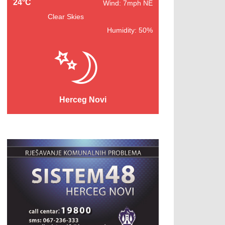
24°C
Wind: 7mph NE
Clear Skies
Humidity: 50%
Herceg Novi