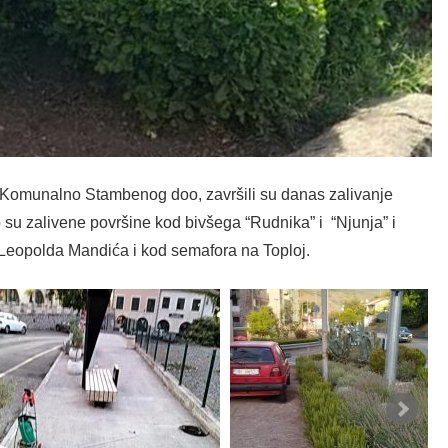
, Komunalno Stambenog doo, završili su danas zalivanje
o su zalivene površine kod bivšega “Rudnika” i “Njunja” i
Leopolda Mandića i kod semafora na Toploj.