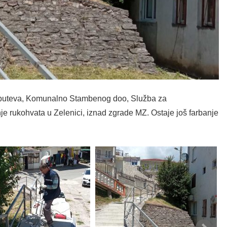
h puteva, Komunalno Stambenog doo, Služba za
je rukohvata u Zelenici, iznad zgrade MZ. Ostaje još farbanje