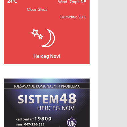
24°C
Wind: 7mph NE
Clear Skies
Humidity: 50%
Herceg Novi