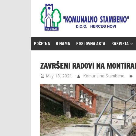
Skip
to
content
POČETNA
O NAMA
POSLOVNA AKTA
RASVJETA
ZAVRŠENI RADOVI NA MONTIRA
May 18, 2021
Komunalno Stambeno