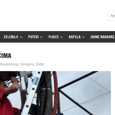
ZELENILO
PUTEVI
PIJACE
KAPELA
JAVNE NABAVKE
ĆIMA
bavještenja
,
Rasvjeta
,
Slider