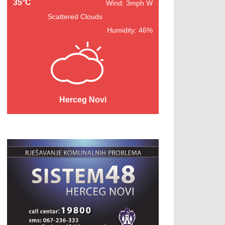
35°C
Wind: 3mph W
Scattered Clouds
Humidity: 46%
Herceg Novi