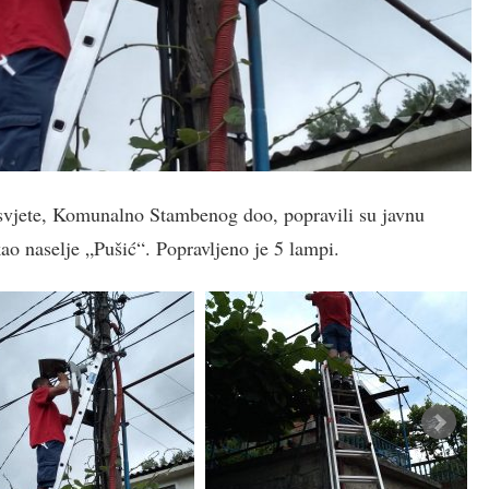
asvjete, Komunalno Stambenog doo, popravili su javnu
ao naselje „Pušić“. Popravljeno je 5 lampi.