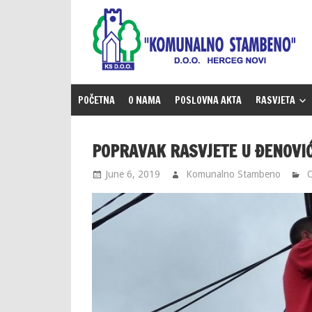
Skip
to
content
POČETNA
O NAMA
POSLOVNA AKTA
RASVJETA
POPRAVAK RASVJETE U ĐENOVI
June 6, 2019
Komunalno Stambeno
O