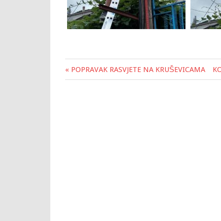
« POPRAVAK RASVJETE NA KRUŠEVICAMA
KO
Post
navigation