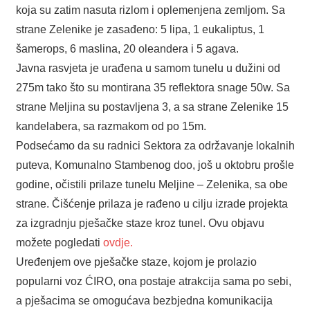
koja su zatim nasuta rizlom i oplemenjena zemljom. Sa
strane Zelenike je zasađeno: 5 lipa, 1 eukaliptus, 1
šamerops, 6 maslina, 20 oleandera i 5 agava.
Javna rasvjeta je urađena u samom tunelu u dužini od
275m tako što su montirana 35 reflektora snage 50w. Sa
strane Meljina su postavljena 3, a sa strane Zelenike 15
kandelabera, sa razmakom od po 15m.
Podsećamo da su radnici Sektora za održavanje lokalnih
puteva, Komunalno Stambenog doo, još u oktobru prošle
godine, očistili prilaze tunelu Meljine – Zelenika, sa obe
strane. Čišćenje prilaza je rađeno u cilju izrade projekta
za izgradnju pješačke staze kroz tunel. Ovu objavu
možete pogledati
ovdje.
Uređenjem ove pješačke staze, kojom je prolazio
popularni voz ĆIRO, ona postaje atrakcija sama po sebi,
a pješacima se omogućava bezbjedna komunikacija