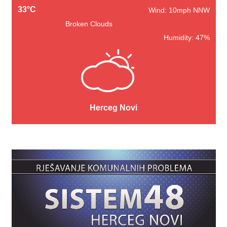
33°C
Wind: 10mph NNW
Broken Clouds
Humidity: 47%
Herceg Novi