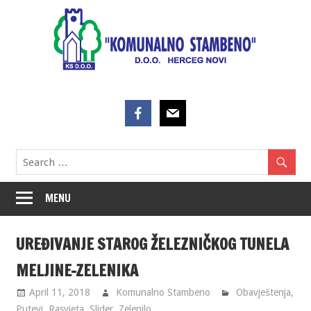
Skip
to
content
MENU
UREĐIVANJE STAROG ŽELEZNIČKOG TUNELA
MELJINE-ZELENIKA
April 11, 2018
Komunalno Stambeno
Obavještenja
,
Putevi
,
Rasvjeta
,
Slider
,
Zelenilo